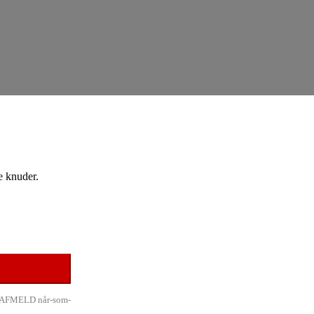
e knuder.
ri. AFMELD når-som-