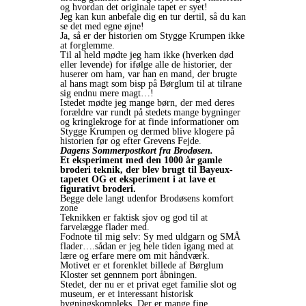
og hvordan det originale tapet er syet!
Jeg kan kun anbefale dig en tur dertil, så du kan
se det med egne øjne!
Ja, så er der historien om Stygge Krumpen ikke
at forglemme.
Til al held mødte jeg ham ikke (hverken død
eller levende) for ifølge alle de historier, der
huserer om ham, var han en mand, der brugte
al hans magt som bisp på Børglum til at tilrane
sig endnu mere magt…!
Istedet mødte jeg mange børn, der med deres
forældre var rundt på stedets mange bygninger
og kringlekroge for at finde informationer om
Stygge Krumpen og dermed blive klogere på
historien før og efter Grevens Fejde.
Dagens Sommerpostkort fra Brodøsen.
Et eksperiment med den 1000 år gamle
broderi teknik, der blev brugt til Bayeux-
tapetet OG et eksperiment i at lave et
figurativt broderi.
Begge dele langt udenfor Brodøsens komfort
zone
Teknikken er faktisk sjov og god til at
farvelægge flader med.
Fodnote til mig selv: Sy med uldgarn og SMÅ
flader….sådan er jeg hele tiden igang med at
lære og erfare mere om mit håndværk.
Motivet er et forenklet billede af Børglum
Kloster set gennnem port åbningen.
Stedet, der nu er et privat eget familie slot og
museum, er et interessant historisk
bygningskompleks. Der er mange fine