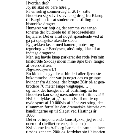
Hvordan det?
Jo, nu skal du bare høre…
På en solrig sommerdag år 2017, satte
Brodøsen sig selv i stævne og drog fra Klarup
til Børglum for at studere en udstilling med
historiske dragter.
Humøret var højt og det samme var tango
tonerne der buldrede ud af brodøsebilens
højtalere. Det er altid noget spændende ved at
gå på opdagelse ukendte steder.
Rygsækken lastet med kamera, notes- og
tegnebog var Brodøsen, altså mig, klar til at
indtage dragterne…
Men jeg havde knap parkeret det røde lyn(min
knaldrøde Skoda) inden mine øjne blev fanget
af overskriften:
Bayeux-tapetet!!!
En klokke begyndte at bimle i aller fjerneste
hukommelse..der var jo noget om en gruppe
kvinder fra Aalborg, der brugte 20år på at gen-
brodere 70 meter lange vægtæppe….
og tænk det hænger nu til udstilling, så tur
Brodøsen kan se og nærstudere det i timevis!!!
Hvilken lykke, at gå fra motiv til motiv og
nyde synet af 10.000vis af håndsyet sting, der
tilsammen fortæller den dramatiske historie om
handlingerne op til Slaget ved Hastings år
1066.
Det er et imponerende kunststykke, jeg er helt
uden ord (hvilket er en sjældenhed)
Kvinderne fra Aalborg har siddet sammen hver
tirsdag gennem 20år og fordybet sig i historien