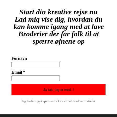
Start din kreative rejse nu
Lad mig vise dig, hvordan du
kan komme igang med at lave
Broderier der får folk til at
spærre øjnene op
Fornavn
Email *
Jeg hader også spam – du kan afmelde når-som-helst.