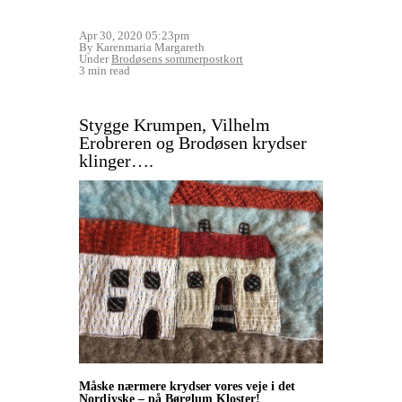
Apr 30, 2020 05:23pm
By Karenmaria Margareth
Under
Brodøsens sommerpostkort
3 min read
Stygge Krumpen, Vilhelm
Erobreren og Brodøsen krydser
klinger….
Måske nærmere krydser vores veje i det
Nordjyske – på Børglum Kloster!