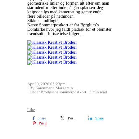
geometriske linier og former, alt efter om man
står udenfor eller inde på gårdspladsen. Jeg
knipsede løs med kameraet og gemte endnu
flere billeder på nethinden.
Sikke en udflugt!
Næste Sommerpostkort er fra Børglum’s
Domkirke hvor jeg faldt pladask for et blomster
træudsnit…fortsættelse følger…
Apr 30, 2020 05:23pm
By Karenmaria Margareth
Under
Brodøsens sommerpostkort
3 min read
Like
Share
Post
Share
Pin it