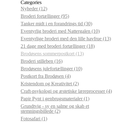
Categories
Nyheder
(12)
Broderi fortællinger
(95)
Tanker midt i en forandrings tid
(30)
Eventyrlig broderi med Nattergalen
(10)
Eventyrlige broderi med den lille havfrue
(13)
21 dage med broderi fortællinger
(18)
Brodøsens sommerpostkort
(13)
Broderi stilleben
(16)
Brodøsens julefortællinger
(10)
Postkort fra Brodøsen
(4)
Kristendom og Kreativitet
(2)
Craft-psykologi og æstetiske læreprocesser
(4)
Papir Pynt i genbrugsmaterialer
(1)
Grundtvig - sy en salme og skab et
stemningsbillede
(2)
Fotosafari
(1)