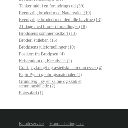
Tanker midt i en forandrings tid
(30)
Eventyrlig broderi med Nattergalen
(10)
Eventyrlige broderi med den lille havfrue
(13)
21 dage med broderi fortællinger
(18)
Brodøsens sommerpostkort
(13)
Broderi stilleben
(16)
Brodøsens julefortællinger
(10)
Postkort fra Brodøsen
(4)
Kristendom og Kreativitet
(2)
Craft-psykologi og æstetiske læreprocesser
(4)
Papir Pynt i genbrugsmaterialer
(1)
Grundtvig - sy en salme og skab et
stemningsbillede
(2)
Fotosafari
(1)
Kundeservice
Handelsbetingelser