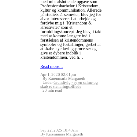
med min afsluttende opgave som
Professionsbachelor i Kristendom,
kultur og kommunikation. Allerede
på studiets 2. semester, blev jeg for
alvor interesseret i at arbejde og
fordybe mig i ‘Kristendom &
Kreativitet’ som et
formidlingskoncept. Jeg blev, i takt
med at komme længere ind i
forståelsen af kristendommens
symboler og fortællinger, grebet af
at skabe nye læringsprocesser og
give et dybere indblik i
kristendommen, ved h…
Read more…
Apr 1, 2026 02:01pm
By Karenmaria Margareth
Under
Grundtvig - sy en salme og
skab et stemningsbillede
20 min read
Sep 22, 2025 10:43am
By Karenmaria Margareth