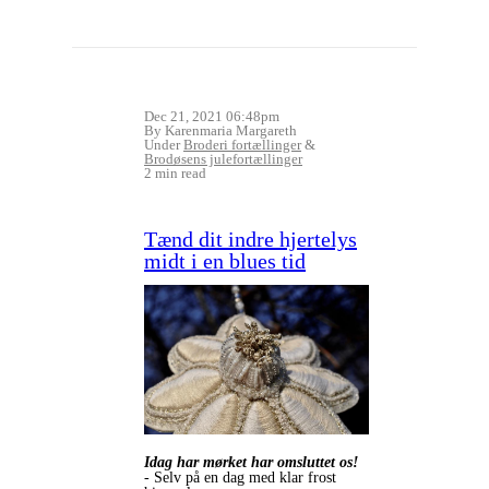
Dec 21, 2021 06:48pm
By Karenmaria Margareth
Under
Broderi fortællinger
&
Brodøsens julefortællinger
2 min read
Tænd dit indre hjertelys
midt i en blues tid
Idag har mørket har omsluttet os!
- Selv på en dag med klar frost