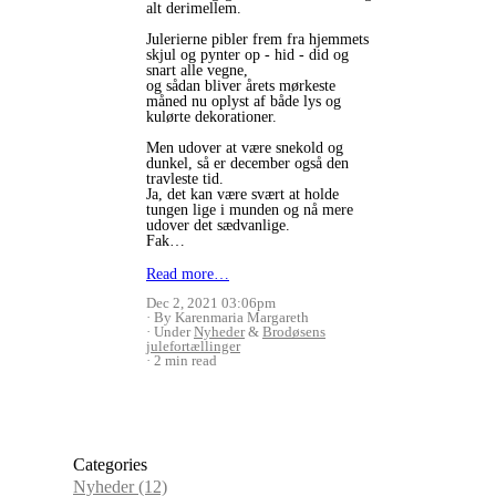
alt derimellem.
Julerierne pibler frem fra hjemmets
skjul og pynter op - hid - did og
snart alle vegne,
og sådan bliver årets mørkeste
måned nu oplyst af både lys og
kulørte dekorationer.
Men udover at være snekold og
dunkel, så er december også den
travleste tid.
Ja, det kan være svært at holde
tungen lige i munden og nå mere
udover det sædvanlige.
Fak…
Read more…
Dec 2, 2021 03:06pm
By Karenmaria Margareth
Under
Nyheder
&
Brodøsens
julefortællinger
2 min read
Categories
Nyheder
(12)