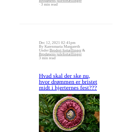
Brodøsens julefortællinger
3 min read
Dec 12, 2021 02:41pm
By Karenmaria Margareth
Under
Broderi fortællinger
&
Brodøsens julefortællinger
3 min read
Hvad skal der ske nu,
hvor drømmen er bristet
midt i hjerternes fest???