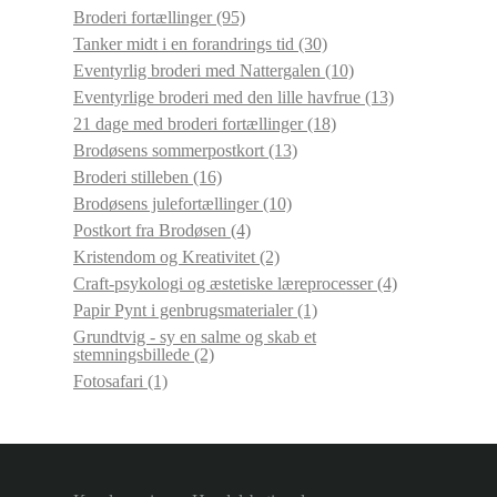
Broderi fortællinger
(95)
Tanker midt i en forandrings tid
(30)
Eventyrlig broderi med Nattergalen
(10)
Eventyrlige broderi med den lille havfrue
(13)
21 dage med broderi fortællinger
(18)
Brodøsens sommerpostkort
(13)
Broderi stilleben
(16)
Brodøsens julefortællinger
(10)
Postkort fra Brodøsen
(4)
Kristendom og Kreativitet
(2)
Craft-psykologi og æstetiske læreprocesser
(4)
Papir Pynt i genbrugsmaterialer
(1)
Grundtvig - sy en salme og skab et
stemningsbillede
(2)
Fotosafari
(1)