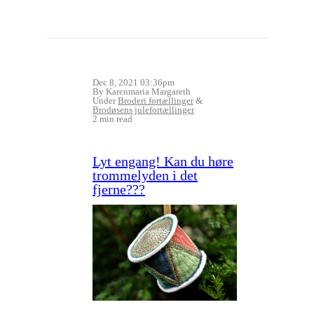
Dec 8, 2021 03:36pm
By Karenmaria Margareth
Under
Broderi fortællinger
&
Brodøsens julefortællinger
2 min read
Lyt engang! Kan du høre
trommelyden i det
fjerne???