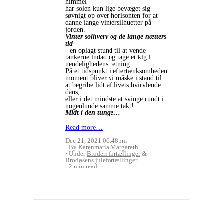
himmel
har solen kun lige bevæget sig
søvnigt op over horisonten for at
danne lange vintersilhuetter på
jorden.
Vinter solhverv og de lange nætters
tid
- en oplagt stund til at vende
tankerne indad og tage et kig i
uendelighedens retning.
På et tidspunkt i eftertænksomheden
moment bliver vi måske i stand til
at begribe lidt af livets hvirvlende
dans,
eller i det mindste at svinge rundt i
nogenlunde samme takt!
Midt i den tunge…
Read more…
Dec 21, 2021 06:48pm
By Karenmaria Margareth
Under
Broderi fortællinger
&
Brodøsens julefortællinger
2 min read