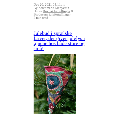
Dec 20, 2021 04:11pm
By Karenmaria Margareth
Under
Broderi fortællinger
&
Brodøsens julefortællinger
2 min read
Julebud i sprælske
farver, der giver julelys i
øjnene hos både store og
små!