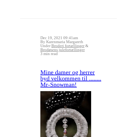
Dec 19, 2021 09:41am
By Karenmaria Margareth
Under
Broderi fortællinger
&
Brodøsens julefortællinger
3 min read
Mine damer og herrer
byd velkommen til ........
Mr-Snowman!