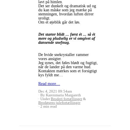
lavt på himlen.
Det ser dunkelt og dramatisk ud og
du kan måske som jeg mærke på
stemningen, hvordan luften dirrer
uroligt.
Om et øjeblik går det løs.
Det starter blidt ... først ét ... så ét
mere og pludselig er vi omgivet af
dansende snefnug.
De hvide snekrystaller rammer
vores ansigter.
Jeg synes, det føles blødt og fugtigt,
når de lander på den varme hud.
Kontakten mærkes som et forsigtigt
kys fyldt me…
Read more…
Dec 4, 2021 09:54am
By Karenmaria Margareth
Under
Broderi fortællinger
&
Brodøsens julefortællinger
2 min read