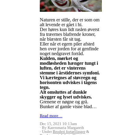
Naturen er stille, der er som om
alt levende er gået i hi.
Der høres kun lidt raslen øverst
fra træernes blafrende kroner,
når blæsten får sit tag.
Eller når et egern piler afsted
hen over jorden for at genfinde
noget nedgravet forråd.
Kulden, mørket og
modløsheden hænger tungt i
luften, det er vinterens
stemme i årstidernes symfoni.
Vi kærtegnes af støvregn og
horisonten udviskes i tågens
tegn.
Alt omsluttes af dunkle
skygger og lyset udviskes.
Grenene er nøgne og grå.
Bunker af gamle visne blad…
Read more…
Dec 15, 2021 10:13am
By Karenmaria Margareth
Under
Broderi fortællinger
&