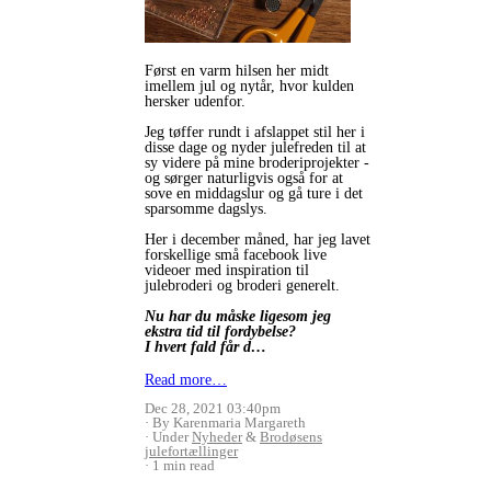
Først en varm hilsen her midt
imellem jul og nytår, hvor kulden
hersker udenfor.
Jeg tøffer rundt i afslappet stil her i
disse dage og nyder julefreden til at
sy videre på mine broderiprojekter -
og sørger naturligvis også for at
sove en middagslur og gå ture i det
sparsomme dagslys.
Her i december måned, har jeg lavet
forskellige små facebook live
videoer med inspiration til
julebroderi og broderi generelt.
Nu har du måske ligesom jeg
ekstra tid til fordybelse?
I hvert fald får d…
Read more…
Dec 28, 2021 03:40pm
By Karenmaria Margareth
Under
Nyheder
&
Brodøsens
julefortællinger
1 min read