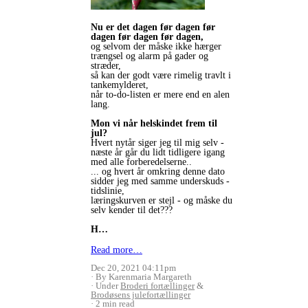
Nu er det dagen før dagen før
dagen før dagen før dagen,
og selvom der måske ikke hærger
trængsel og alarm på gader og
stræder,
så kan der godt være rimelig travlt i
tankemylderet,
når to-do-listen er mere end en alen
lang.
Mon vi når helskindet frem til
jul?
Hvert nytår siger jeg til mig selv -
næste år går du lidt tidligere igang
med alle forberedelserne..
... og hvert år omkring denne dato
sidder jeg med samme underskuds -
tidslinie,
læringskurven er stejl - og måske du
selv kender til det???
H…
Read more…
Dec 20, 2021 04:11pm
By Karenmaria Margareth
Under
Broderi fortællinger
&
Brodøsens julefortællinger
2 min read