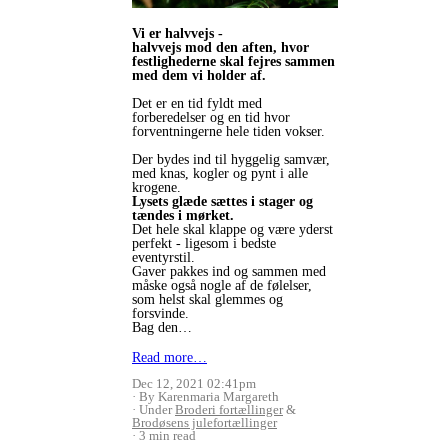
Vi er halvvejs -
halvvejs mod den aften, hvor
festlighederne skal fejres sammen
med dem vi holder af.
Det er en tid fyldt med
forberedelser og en tid hvor
forventningerne hele tiden vokser.
Der bydes ind til hyggelig samvær,
med knas, kogler og pynt i alle
krogene.
Lysets glæde sættes i stager og
tændes i mørket.
Det hele skal klappe og være yderst
perfekt - ligesom i bedste
eventyrstil.
Gaver pakkes ind og sammen med
måske også nogle af de følelser,
som helst skal glemmes og
forsvinde.
Bag den…
Read more…
Dec 12, 2021 02:41pm
By Karenmaria Margareth
Under
Broderi fortællinger
&
Brodøsens julefortællinger
3 min read