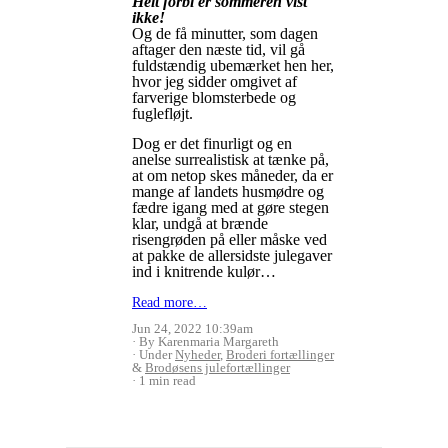
Helt forbi er sommeren vist
ikke!
Og de få minutter, som dagen
aftager den næste tid, vil gå
fuldstændig ubemærket hen her,
hvor jeg sidder omgivet af
farverige blomsterbede og
fuglefløjt.
Dog er det finurligt og en
anelse surrealistisk at tænke på,
at om netop skes måneder, da er
mange af landets husmødre og
fædre igang med at gøre stegen
klar, undgå at brænde
risengrøden på eller måske ved
at pakke de allersidste julegaver
ind i knitrende kulør…
Read more…
Jun 24, 2022 10:39am
By Karenmaria Margareth
Under
Nyheder
,
Broderi fortællinger
&
Brodøsens julefortællinger
1 min read