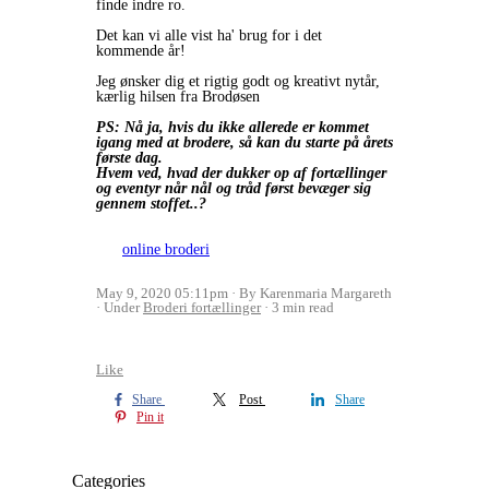
finde indre ro.
Det kan vi alle vist ha' brug for i det
kommende år!
Jeg ønsker dig et rigtig godt og kreativt nytår,
kærlig hilsen fra Brodøsen
PS: Nå ja, hvis du ikke allerede er kommet
igang med at brodere, så kan du starte på årets
første dag.
Hvem ved, hvad der dukker op af fortællinger
og eventyr når nål og tråd først bevæger sig
gennem stoffet..?
online broderi
May 9, 2020 05:11pm
By Karenmaria Margareth
Under
Broderi fortællinger
3 min read
Like
Share
Post
Share
Pin it
Categories