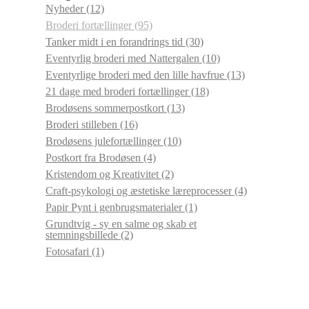
Nyheder
(12)
Broderi fortællinger
(95)
Tanker midt i en forandrings tid
(30)
Eventyrlig broderi med Nattergalen
(10)
Eventyrlige broderi med den lille havfrue
(13)
21 dage med broderi fortællinger
(18)
Brodøsens sommerpostkort
(13)
Broderi stilleben
(16)
Brodøsens julefortællinger
(10)
Postkort fra Brodøsen
(4)
Kristendom og Kreativitet
(2)
Craft-psykologi og æstetiske læreprocesser
(4)
Papir Pynt i genbrugsmaterialer
(1)
Grundtvig - sy en salme og skab et
stemningsbillede
(2)
Fotosafari
(1)