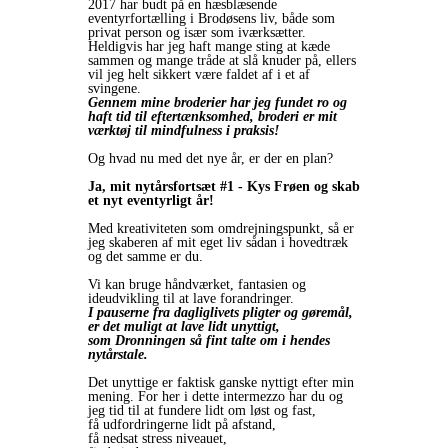
2017 har budt på en hæsblæsende
eventyrfortælling i Brodøsens liv, både som
privat person og især som iværksætter.
Heldigvis har jeg haft mange sting at kæde
sammen og mange tråde at slå knuder på, ellers
vil jeg helt sikkert være faldet af i et af
svingene.
Gennem mine broderier har jeg fundet ro og
haft tid til eftertænksomhed, broderi er mit
værktøj til mindfulness i praksis!
Og hvad nu med det nye år, er der en plan?
Ja, mit nytårsfortsæt #1 - Kys Frøen og skab
et nyt eventyrligt år!
Med kreativiteten som omdrejningspunkt, så er
jeg skaberen af mit eget liv sådan i hovedtræk
og det samme er du.
Vi kan bruge håndværket, fantasien og
ideudvikling til at lave forandringer.
I pauserne fra dagliglivets pligter og gøremål,
er det muligt at lave lidt unyttigt,
som Dronningen så fint talte om i hendes
nytårstale.
Det unyttige er faktisk ganske nyttigt efter min
mening. For her i dette intermezzo har du og
jeg tid til at fundere lidt om løst og fast,
få udfordringerne lidt på afstand,
få nedsat stress niveauet,