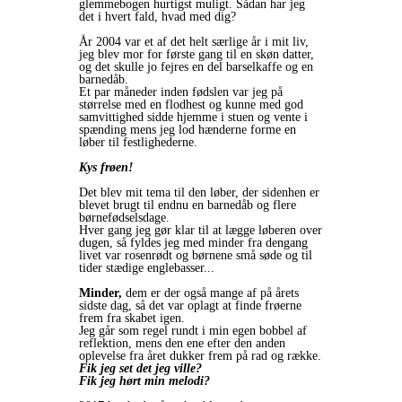
glemmebogen hurtigst muligt. Sådan har jeg
det i hvert fald, hvad med dig?
År 2004 var et af det helt særlige år i mit liv,
jeg blev mor for første gang til en skøn datter,
og det skulle jo fejres en del barselkaffe og en
barnedåb.
Et par måneder inden fødslen var jeg på
størrelse med en flodhest og kunne med god
samvittighed sidde hjemme i stuen og vente i
spænding mens jeg lod hænderne forme en
løber til festlighederne.
Kys frøen!
Det blev mit tema til den løber, der sidenhen er
blevet brugt til endnu en barnedåb og flere
børnefødselsdage.
Hver gang jeg gør klar til at lægge løberen over
dugen, så fyldes jeg med minder fra dengang
livet var rosenrødt og børnene små søde og til
tider stædige englebasser...
Minder,
dem er der også mange af på årets
sidste dag, så det var oplagt at finde frøerne
frem fra skabet igen.
Jeg går som regel rundt i min egen bobbel af
reflektion, mens den ene efter den anden
oplevelse fra året dukker frem på rad og række.
Fik jeg set det jeg ville?
Fik jeg hørt min melodi?