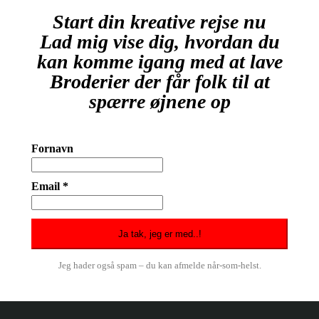
Start din kreative rejse nu
Lad mig vise dig, hvordan du
kan komme igang med at lave
Broderier der får folk til at
spærre øjnene op
Fornavn
Email *
Jeg hader også spam – du kan afmelde når-som-helst.