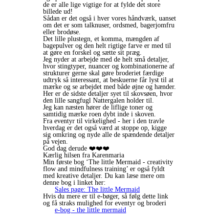
de er alle lige vigtige for at fylde det store
billede ud!
Sådan er det også i hver vores håndværk, uanset
om det er som talknuser, ordsmed, bagerjomfru
eller brodøse.
Det lille plustegn, et komma, mængden af
bagepulver og den helt rigtige farve er med til
at gøre en forskel og sætte sit præg.
Jeg nyder at arbejde med de helt små detaljer,
hvor stingtyper, nuancer og kombinationerne af
strukturer gerne skal gøre broderiet færdige
udtryk så interessant, at beskuerne får lyst til at
mærke og se arbejdet med både øjne og hænder.
Her er de sidste detaljer syet til skovsøen, hvor
den lille sangfugl Nattergalen holder til.
Jeg kan næsten hører de liflige toner og
samtidig mærke roen dybt inde i skoven.
Fra eventyr til virkelighed - her i den travle
hverdag er det også værd at stoppe op, kigge
sig omkring og nyde alle de spændende detaljer
på vejen.
God dag derude ❤️❤️❤️
Kærlig hilsen fra Karenmaria
Min første bog ‘The little Mermaid - creativity
flow and mindfulness training’ er også fyldt
med kreative detaljer. Du kan læse mere om
denne bog i linket her:
Sales page: The little Mermaid
Hvis du mere er til e-bøger, så følg dette link
og få straks mulighed for eventyr og broderi
e-bog - the little mermaid