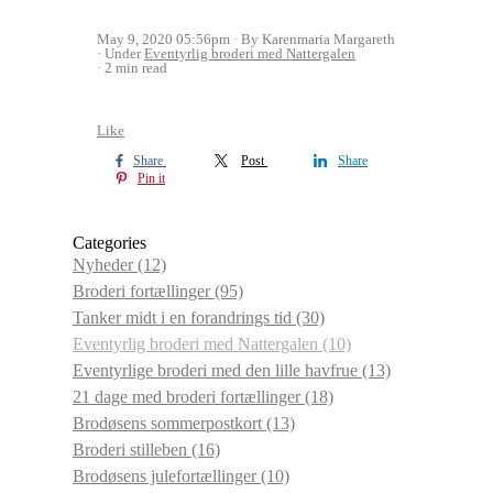
May 9, 2020 05:56pm
By Karenmaria Margareth
Under
Eventyrlig broderi med Nattergalen
2 min read
Like
Share
Post
Share
Pin it
Categories
Nyheder
(12)
Broderi fortællinger
(95)
Tanker midt i en forandrings tid
(30)
Eventyrlig broderi med Nattergalen
(10)
Eventyrlige broderi med den lille havfrue
(13)
21 dage med broderi fortællinger
(18)
Brodøsens sommerpostkort
(13)
Broderi stilleben
(16)
Brodøsens julefortællinger
(10)