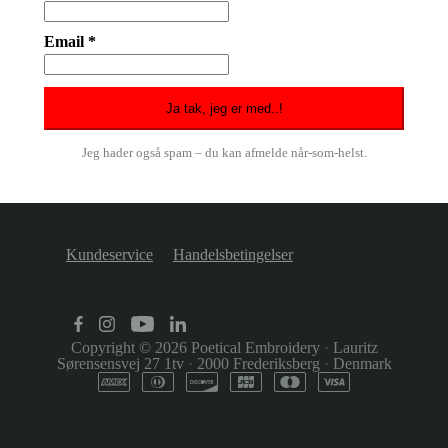
Email *
Jeg hader også spam – du kan afmelde når-som-helst.
Kundeservice
Handelsbetingelser
Copyright © 2026
Poetical Embroidery
·
Lauritz
Sørensensvej 27 1tv
·
2000 Frederiksberg
·
Denmark