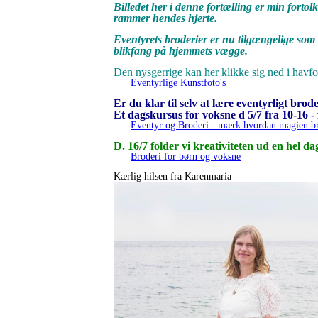
Billedet her i denne fortælling er min forto
rammer hendes hjerte.
Eventyrets broderier er nu tilgængelige som 
blikfang på hjemmets vægge.
Den nysgerrige kan her klikke sig ned i havfo
Eventyrlige Kunstfoto's
Er du klar til selv at lære eventyrligt br
Et dagskursus for voksne d 5/7 fra 10-16 - 
Eventyr og Broderi - mærk hvordan magien br
D. 16/7 folder vi kreativiteten ud en hel d
Broderi for børn og voksne
Kærlig hilsen fra Karenmaria