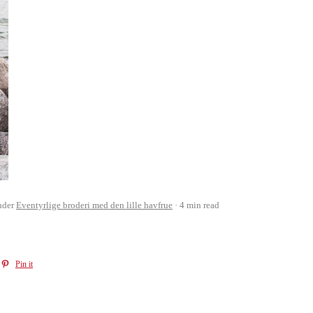
nder
Eventyrlige broderi med den lille havfrue
4 min read
Pin it