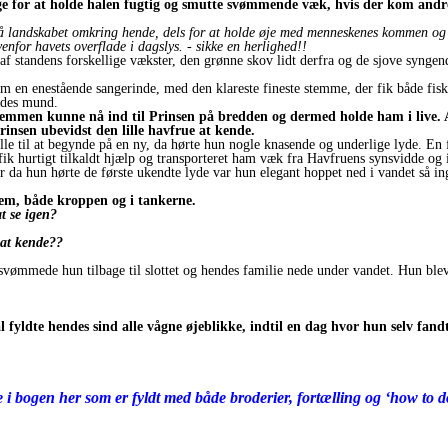
rge for at holde halen fugtig og smutte svømmende væk, hvis der kom andr
å landskabet omkring hende, dels for at holde øje med menneskenes kommen og 
venfor havets overflade i dagslys. - sikke en herlighed!!
af standens forskellige vækster, den grønne skov lidt derfra og de sjove syngend
 en enestående sangerinde, med den klareste fineste stemme, der fik både fisk og
endes mund.
stemmen kunne nå ind til Prinsen på bredden og dermed holde ham i live.
nsen ubevidst den lille havfrue at kende.
lle til at begynde på en ny, da hørte hun nogle
knasende og underlige lyde. En 
fik hurtigt tilkaldt hjælp og transporteret ham væk fra Havfruens synsvidde og i
 for da hun hørte de første ukendte lyde var hun elegant hoppet ned i vandet så 
tem, både kroppen og i tankerne.
t se igen?
 at kende??
svømmede hun tilbage til slottet og hendes familie nede under vandet. Hun blev f
ldte hendes sind alle vågne øjeblikke, indtil en dag hvor hun selv fandt 
 i bogen her som er fyldt med både broderier, fortælling og ‘how to d