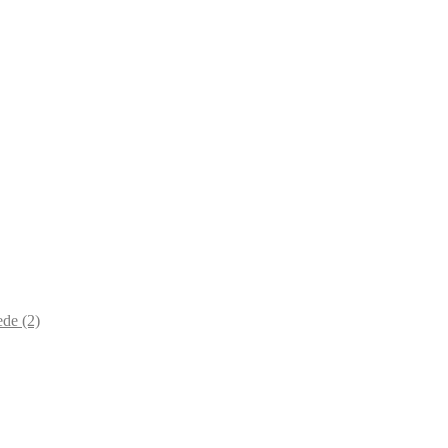
lede
(2)