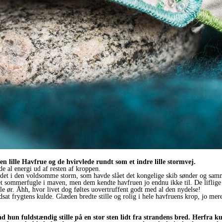
 lille Havfrue og de hvirvlede rundt som et indre lille stormvej.
e al energi ud af resten af kroppen.
andet i den voldsomme storm, som havde slået det kongelige skib sønder og sa
t sommerfugle i maven, men dem kendte havfruen jo endnu ikke til. De liflige 
le ør. Åhh, hvor livet dog føltes uovertruffent godt med al den nydelse!
t frygtens kulde. Glæden bredte stille og rolig i hele havfruens krop, jo mere 
sad hun fuldstændig stille på en stor sten lidt fra strandens bred. Herfr