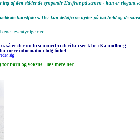
lkning af den siddende syngende Havfrue på stenen - hun er elegant so
delikate kunstfoto’s. Her kan detaljerne nydes på tæt hold og de sanse
lkenes eventyrlige rige
oderi, så er der nu to sommerbroderi kurser klar i Kalundborg
for mere information følg linket
eder sig
ag for børn og voksne - læs mere her