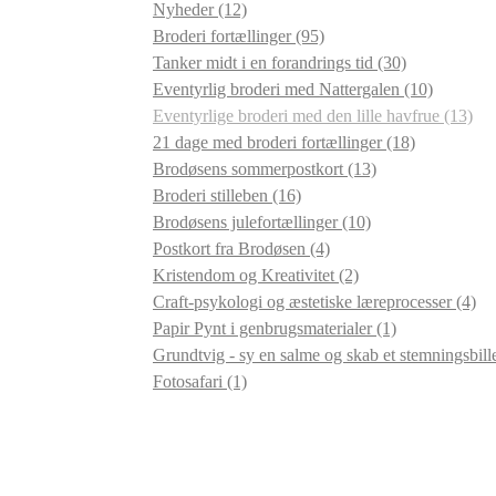
Nyheder
(12)
Broderi fortællinger
(95)
Tanker midt i en forandrings tid
(30)
Eventyrlig broderi med Nattergalen
(10)
Eventyrlige broderi med den lille havfrue
(13)
21 dage med broderi fortællinger
(18)
Brodøsens sommerpostkort
(13)
Broderi stilleben
(16)
Brodøsens julefortællinger
(10)
Postkort fra Brodøsen
(4)
Kristendom og Kreativitet
(2)
Craft-psykologi og æstetiske læreprocesser
(4)
Papir Pynt i genbrugsmaterialer
(1)
Grundtvig - sy en salme og skab et stemningsbil
Fotosafari
(1)