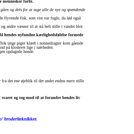
e mennesker forbi.
gåen og dels for at suge alle de nye og spændende
e flyvende fisk, som vist var fugle, da lød også
 andre væsner til at stå helt stille i vandet blot
 Al hendes nyfundne kærlighedsfølelse formede
flok unge piger klædt i nonnedragter kom gående
nd på klosteret lige i nærheden.
ingen opdagede hende.
ra det ene øjeblik til det andet endnu mere stille
svaret og tog mod til at forandre hendes liv
o’ broderiteknikker.