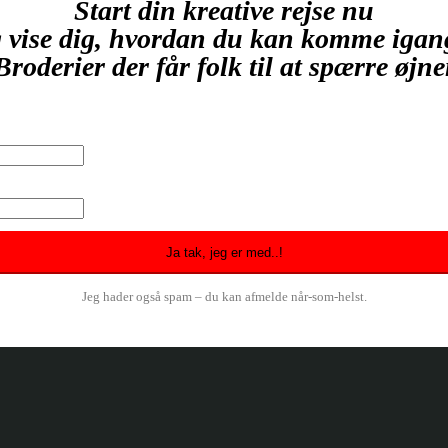
Start din kreative rejse nu
 vise dig, hvordan du kan komme igan
Broderier der får folk til at spærre øjn
Jeg hader også spam – du kan afmelde når-som-helst.