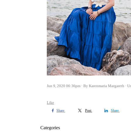
Jun 9, 2020 06:36pm
By Karenmaria Margareth
U
Like
Share
Post
Share
Categories