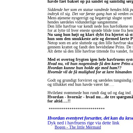
havde fået bakset op på sandet og samtidig sø
Siddende her som en statue vandrede hendes blik p
indtryk til sig. Det var første gang hun så verden o
Mens øjenene nysgerrigt og begærrigt slugte synet 
hendes særdeles vidunderlige sangstemme.
Den lille havfrue var kendt nede hos havfolkene som
for at lytte til hver eneste sprøde blide tone fra h
Nu sang hun højt og klart dybt fra hjertet så 
hun som den smukkeste arie og dermed lærte Pri
Netop som en arie sluttede og den lille havfrue sku
gennem krattet og fandt den bevidstløse Prins. De 
Alt dette så den lille havfrue tittende fra vandet,
Med et overtog frygten igen hele havfruens sys
Hvad nu, vil hun nogensinde få den kære Prins a
Hvordan kunne hun holde øje med ham??
Hvornår vil de få mulighed for at lære hinanden
Godt og grundigt forvirret og særdeles tungsindig 
og tillukket end hun havde været før….
Hvileløst svømmede hun rundt dag ud og dag ind.
Hvordan - hvornår - hvad nu…de tre spørgsmål fy
for altid….!!
***************************
Hvordan eventyret forsætter, det kan du læse
Dyk ned i havfruens rige via dette link
Bogen - The little Mermaid