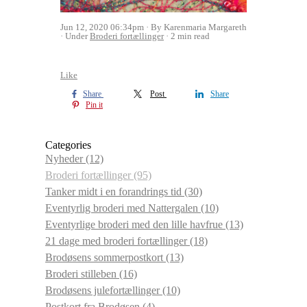
Jun 12, 2020 06:34pm
By Karenmaria Margareth
Under
Broderi fortællinger
2 min read
Like
Share
Post
Share
Pin it
Categories
Nyheder
(12)
Broderi fortællinger
(95)
Tanker midt i en forandrings tid
(30)
Eventyrlig broderi med Nattergalen
(10)
Eventyrlige broderi med den lille havfrue
(13)
21 dage med broderi fortællinger
(18)
Brodøsens sommerpostkort
(13)
Broderi stilleben
(16)
Brodøsens julefortællinger
(10)
Postkort fra Brodøsen
(4)