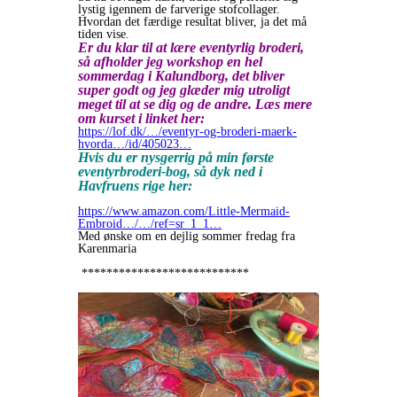
lystig igennem de farverige stofcollager.
Hvordan det færdige resultat bliver, ja det må
tiden vise.
Er du klar til at lære eventyrlig broderi,
så afholder jeg workshop en hel
sommerdag i Kalundborg, det bliver
super godt og jeg glæder mig utroligt
meget til at se dig og de andre. Læs mere
om kurset i linket her:
https://lof.dk/…/eventyr-og-broderi-maerk-
hvorda…/id/405023…
Hvis du er nysgerrig på min første
eventyrbroderi-bog, så dyk ned i
Havfruens rige her:
https://www.amazon.com/Little-Mermaid-
Embroid…/…/ref=sr_1_1…
Med ønske om en dejlig sommer fredag fra
Karenmaria
***************************