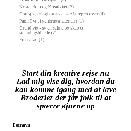
Kristendom og Kreativitet
(2)
Craft-psykologi og æstetiske læreprocesser
(4)
Papir Pynt i genbrugsmaterialer
(1)
Grundtvig - sy en salme og skab et
stemningsbillede
(2)
Fotosafari
(1)
Start din kreative rejse nu
Lad mig vise dig, hvordan du
kan komme igang med at lave
Broderier der får folk til at
spærre øjnene op
Fornavn