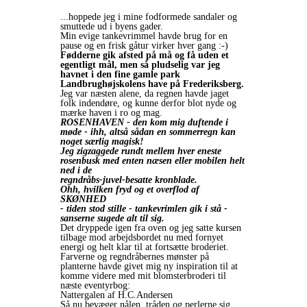
...hoppede jeg i mine fodformede sandaler og
smuttede ud i byens gader.
Min evige tankevrimmel havde brug for en
pause og en frisk gåtur virker hver gang
:-)
Fødderne gik afsted på må og få uden et
egentligt mål, men så pludselig var jeg
havnet i den fine gamle park
Landbrughøjskolens have på Frederiksberg.
Jeg var næsten alene, da regnen havde jaget
folk indendøre, og kunne derfor blot nyde og
mærke haven i ro og mag.
ROSENHAVEN - den kom mig duftende i
møde - ihh, altså sådan en sommerregn kan
noget særlig magisk!
Jeg zigzaggede rundt mellem hver eneste
rosenbusk med enten næsen eller mobilen helt
ned i de
regndråbs-juvel-besatte kronblade.
Ohh, hvilken fryd og et overflod af
SKØNHED
- tiden stod stille - tankevrimlen gik i stå -
sanserne sugede alt til sig.
Det dryppede igen fra oven og jeg satte kursen
tilbage mod arbejdsbordet nu med fornyet
energi og helt klar til at fortsætte broderiet.
Farverne og regndråbernes mønster på
planterne havde givet mig ny inspiration til at
komme videre med mit blomsterbroderi til
næste eventyrbog:
Nattergalen af H.C.Andersen
Så nu bevæger nålen, tråden og perlerne sig