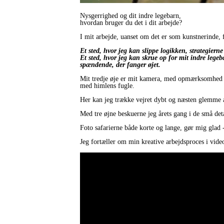
Nysgerrighed og dit indre legebarn,
hvordan bruger du det i dit arbejde?
I mit arbejde, uanset om det er som kunstnerinde, f
Et sted, hvor jeg kan slippe logikken, strategier
Et sted, hvor jeg kan skrue op for mit indre lege
spændende, der fanger øjet.
Mit tredje øje er mit kamera, med opmærksomhed og
med himlens fugle.
Her kan jeg trække vejret dybt og næsten glemme al
Med tre øjne beskuerne jeg årets gang i de små deta
Foto safarierne både korte og lange, gør mig glad 
Jeg fortæller om min kreative arbejdsproces i video