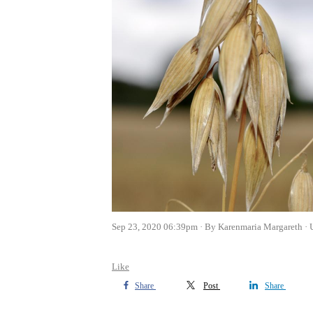
Sep 23, 2020 06:39pm
By Karenmaria Margareth
Like
Share
Post
Share