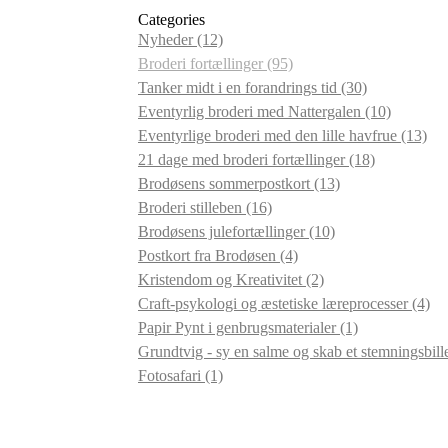
Categories
Nyheder
(12)
Broderi fortællinger
(95)
Tanker midt i en forandrings tid
(30)
Eventyrlig broderi med Nattergalen
(10)
Eventyrlige broderi med den lille havfrue
(13)
21 dage med broderi fortællinger
(18)
Brodøsens sommerpostkort
(13)
Broderi stilleben
(16)
Brodøsens julefortællinger
(10)
Postkort fra Brodøsen
(4)
Kristendom og Kreativitet
(2)
Craft-psykologi og æstetiske læreprocesser
(4)
Papir Pynt i genbrugsmaterialer
(1)
Grundtvig - sy en salme og skab et stemningsbil
Fotosafari
(1)