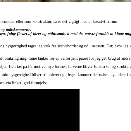
ormidler eller som konstruktør, så er det vigtigt med et kreativt frirum.
ne og målskemaerne.
barn, følge flowet af ideer og påhitsomhed med det eneste formål; at kigge mi
 nysgerrighed tager jeg væk fra skrivebordet og ud i naturen. Der, hvor jeg 
t omkring mig, mine tanker for en velfortjent pause for jeg gør brug af andre 
ljer. Helt tæt på får motivet nye former, farverne bliver forstærket og strukture
- min nysgerrighed bliver stimuleret og i legen kommer der måske nye ideer frem
en via linket, god fornøjelse.