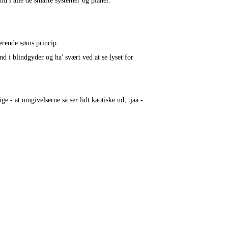
nd i alle de smarte systemer og planer.
værende søms princip.
 i blindgyder og ha' svært ved at se lyset for
ge - at omgivelserne så ser lidt kaotiske ud, tjaa -