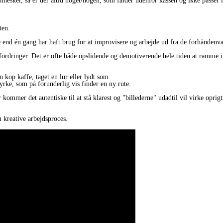
esker, så er der altid noget/nogen, som falder udenfor kassen og ikke passer i
ten.
re end én gang har haft brug for at improvisere og arbejde ud fra de forhånden
rdringer. Det er ofte både opslidende og demotiverende hele tiden at ramme ind
n kop kaffe, taget en lur eller lydt som
yrke, som på forunderlig vis finder en ny rute.
 kommer det autentiske til at stå klarest og "billederne" udadtil vil virke oprigti
n kreative arbejdsproces.