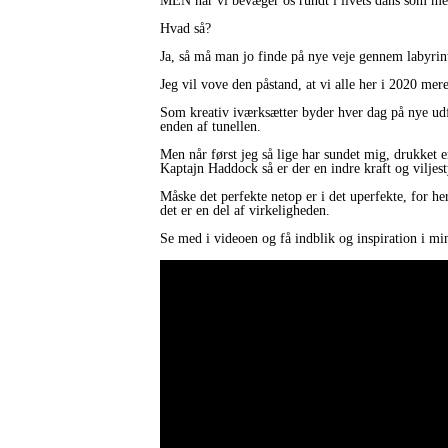
MEN når vi bevæger os rundt i livets dans som menn
Hvad så?
Ja, så må man jo finde på nye veje gennem labyrin
Jeg vil vove den påstand, at vi alle her i 2020 me
Som kreativ iværksætter byder hver dag på nye udfo
enden af tunellen.
Men når først jeg så lige har sundet mig, drukket e
Kaptajn Haddock så er der en indre kraft og viljest
Måske det perfekte netop er i det uperfekte, for her
det er en del af virkeligheden.
Se med i videoen og få indblik og inspiration i mi