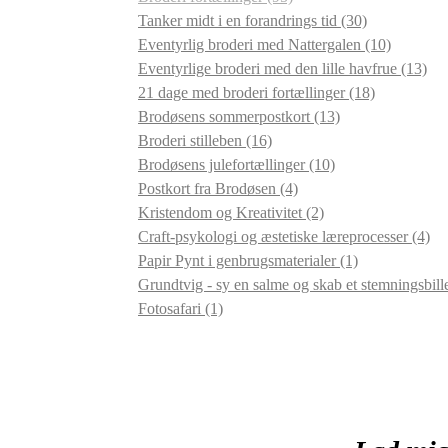
Tanker midt i en forandrings tid
(30)
Eventyrlig broderi med Nattergalen
(10)
Eventyrlige broderi med den lille havfrue
(13)
21 dage med broderi fortællinger
(18)
Brodøsens sommerpostkort
(13)
Broderi stilleben
(16)
Brodøsens julefortællinger
(10)
Postkort fra Brodøsen
(4)
Kristendom og Kreativitet
(2)
Craft-psykologi og æstetiske læreprocesser
(4)
Papir Pynt i genbrugsmaterialer
(1)
Grundtvig - sy en salme og skab et stemningsbil
Fotosafari
(1)