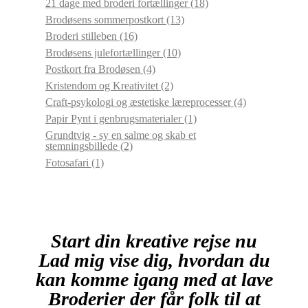
21 dage med broderi fortællinger
(18)
Brodøsens sommerpostkort
(13)
Broderi stilleben
(16)
Brodøsens julefortællinger
(10)
Postkort fra Brodøsen
(4)
Kristendom og Kreativitet
(2)
Craft-psykologi og æstetiske læreprocesser
(4)
Papir Pynt i genbrugsmaterialer
(1)
Grundtvig - sy en salme og skab et
stemningsbillede
(2)
Fotosafari
(1)
Start din kreative rejse nu
Lad mig vise dig, hvordan du
kan komme igang med at lave
Broderier der får folk til at