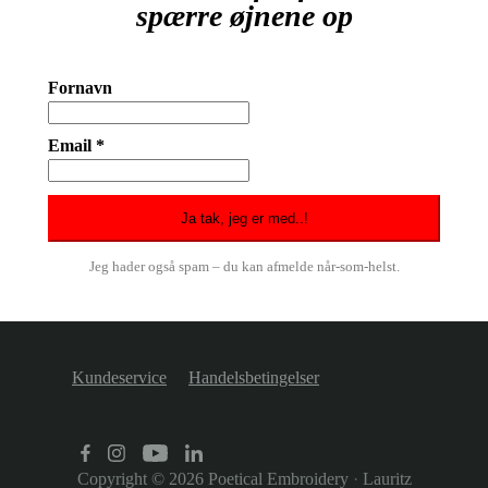
spærre øjnene op
Fornavn
Email *
Jeg hader også spam – du kan afmelde når-som-helst.
Kundeservice
Handelsbetingelser
Copyright © 2026
Poetical Embroidery
·
Lauritz