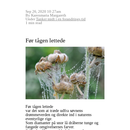
Sep 26, 2020 10:27am
By Karenmaria Margareth
Under
Tanker midt i en forandrings tid
1 min read
Før tågen lettede
Før tågen lettede
var det som at træde udfra søvnens
drømmeverden
og direkte ind i naturens
eventyrlige rige.
Som diamanter på snor lå dråberne tunge og
fangede omgivelsernes farver.