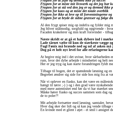
Frygten for at fejle og dermed ikke få succes
Frygten for at miste mit livsværk og det jeg har k
Frygten for at stå ved den jeg er og dermed ikke
Frygten for kaos og at miste det totale overblik
Frygten for ikke at leve op til forventningerne o
Frygten for at bryde de sidste grænser og følge
Al den frygt spiser mig op indefra og fylder mig
Jeg bliver utålmodig, sorgfuld og opgivende - hvor
Facaden krakelerer og min kraft forsvinder - tilba
Næste skridt er at gå et hak dybere ind i mørk
Lade tårnet vælte til kun de stærkeste vægge og
Fugl Fønix må brænde ned og ud af asken må j
Dog på et helt nyt level for alle erfaringerne 
At begive mig ind i det uvisse, hvor sårbarheden 
rum, hvor det dybe arbejde i mindsettet og helt ne
Her er jeg tryg og kan starte forandringen fyldt med
Tilbage til bogen, det er spændende læsning og en s
Begrebet ændrer sig side for side hos mig fra at væ
Når vi oplever en fiasko, kan det være en målestok
hængt til tørre ;-) ) og i den grad være nyskabend
med mere autentisitet end før da vi har mærket sm
Måske hører fiasko og succes sammen som dag og na
de to poler?!
Mit arbejde fortsætter med læsning, samtaler, bevæ
Hver dag sker der lidt og så kan jeg vende tilbage
En kvinde med et glimt i øjet - et smil i ansigtet de