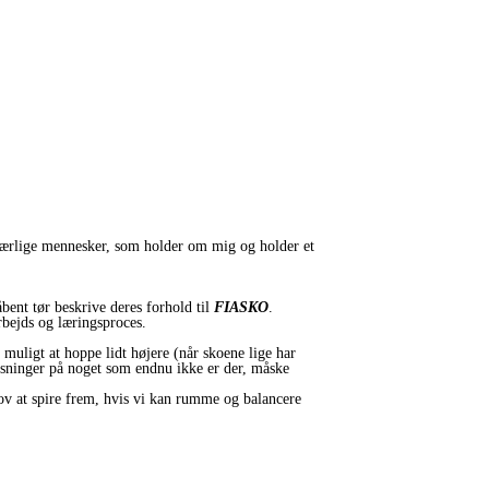
 kærlige mennesker, som holder om mig og holder et
åbent tør beskrive deres forhold til
FIASKO
.
arbejds og læringsproces.
muligt at hoppe lidt højere (når skoene lige har
løsninger på noget som endnu ikke er der, måske
ov at spire frem, hvis vi kan rumme og balancere