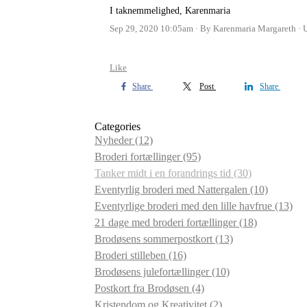
I taknemmelighed, Karenmaria
Sep 29, 2020 10:05am
By Karenmaria Margareth
Like
Share
Post
Share
Categories
Nyheder
(12)
Broderi fortællinger
(95)
Tanker midt i en forandrings tid
(30)
Eventyrlig broderi med Nattergalen
(10)
Eventyrlige broderi med den lille havfrue
(13)
21 dage med broderi fortællinger
(18)
Brodøsens sommerpostkort
(13)
Broderi stilleben
(16)
Brodøsens julefortællinger
(10)
Postkort fra Brodøsen
(4)
Kristendom og Kreativitet
(2)