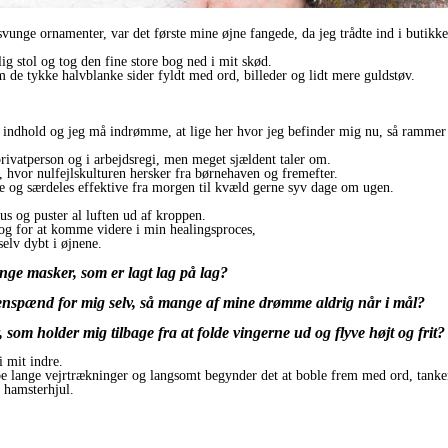
svunge ornamenter, var det første mine øjne fangede, da jeg trådte ind i butikke
ig stol og tog den fine store bog ned i mit skød.
m de tykke halvblanke sider fyldt med ord, billeder og lidt mere guldstøv.
 indhold og jeg må indrømme, at lige her hvor jeg befinder mig nu, så rammer 
privatperson og i arbejdsregi, men meget sjældent taler om.
, hvor nulfejlskulturen hersker fra børnehaven og fremefter.
ve og særdeles effektive fra morgen til kvæld gerne syv dage om ugen.
us og puster al luften ud af kroppen.
 og for at komme videre i min healingsproces,
selv dybt i øjnene.
ge masker, som er lagt lag på lag?
 benspænd for mig selv, så mange af mine drømme aldrig når i mål?
som holder mig tilbage fra at folde vingerne ud og flyve højt og frit?
i mit indre.
ybe lange vejrtrækninger og langsomt begynder det at boble frem med ord, tanke
e hamsterhjul.