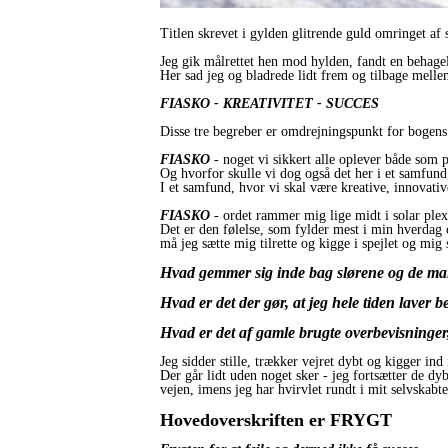
Titlen skrevet i gylden glitrende guld omringet af 
Jeg gik målrettet hen mod hylden, fandt en behagel
Her sad jeg og bladrede lidt frem og tilbage melle
FIASKO - KREATIVITET - SUCCES
Disse tre begreber er omdrejningspunkt for bogens
FIASKO
- noget vi sikkert alle oplever både som 
Og hvorfor skulle vi dog også det her i et samfund
I et samfund, hvor vi skal være kreative, innovati
FIASKO
- ordet rammer mig lige midt i solar plex
Det er den følelse, som fylder mest i min hverdag
må jeg sætte mig tilrette og kigge i spejlet og mig 
Hvad gemmer sig inde bag slørene og de man
Hvad er det der gør, at jeg hele tiden laver
Hvad er det af gamle brugte overbevisninger, 
Jeg sidder stille, trækker vejret dybt og kigger ind 
Der går lidt uden noget sker - jeg fortsætter de d
vejen, imens jeg har hvirvlet rundt i mit selvskabt
Hovedoverskriften er FRYGT