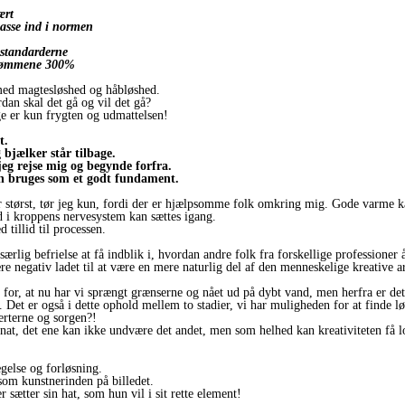
ært
 passe ind i normen
g standarderne
 drømmene 300%
 med magtesløshed og håbløshed.
dan skal det gå og vil det gå?
ge er kun frygten og udmattelsen!
et.
 bjælker står tilbage.
eg rejse mig og begynde forfra.
kan bruges som et godt fundament.
er størst, tør jeg kun, fordi der er hjælpsomme folk omkring mig. Gode varme
d i kroppens nervesystem kan sættes igang.
 tillid til processen.
ærlig befrielse at få indblik i, hvordan andre folk fra forskellige professioner 
re negativ ladet til at være en mere naturlig del af den menneskelige kreative 
 for, at nu har vi sprængt grænserne og nået ud på dybt vand, men herfra er det 
e. Det er også i dette ophold mellem to stadier, vi har muligheden for at finde 
erterne og sorgen?!
t, det ene kan ikke undvære det andet, men som helhed kan kreativiteten få l
gelse og forløsning.
 som kunstnerinden på billedet.
r sætter sin hat, som hun vil i sit rette element!