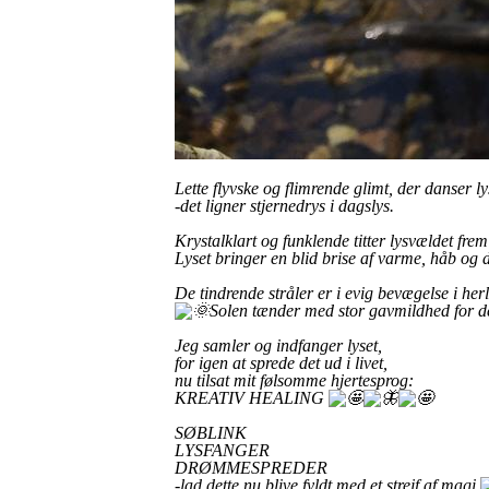
Lette flyvske og flimrende glimt, der danser l
-det ligner stjernedrys i dagslys.
Krystalklart og funklende titter lysvældet frem
Lyset bringer en blid brise af varme, håb o
De tindrende stråler er i evig bevægelse i h
Solen tænder med stor gavmildhed for de
Jeg samler og indfanger lyset,
for igen at sprede det ud i livet,
nu tilsat mit følsomme hjertesprog:
KREATIV HEALING
SØBLINK
LYSFANGER
DRØMMESPREDER
-lad dette nu blive fyldt med et strejf af magi