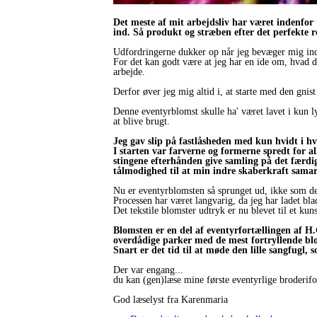
Det meste af mit arbejdsliv har været indenfor 
ind. Så produkt og stræben efter det perfekte r
Udfordringerne dukker op når jeg bevæger mig ind 
For det kan godt være at jeg har en ide om, hvad d
arbejde.
Derfor øver jeg mig altid i, at starte med den gnis
Denne eventyrblomst skulle ha' været lavet i kun ly
at blive brugt.
Jeg gav slip på fastlåsheden med kun hvidt i hv
I starten var farverne og formerne spredt for al
stingene efterhånden give samling på det færdi
tålmodighed til at min indre skaberkraft sama
Nu er eventyrblomsten så sprunget ud, ikke som den
Processen har været langvarig, da jeg har ladet 
Det tekstile blomster udtryk er nu blevet til et ku
Blomsten er en del af eventyrfortællingen af H
overdådige parker med de mest fortryllende blo
Snart er det tid til at møde den lille sangfugl, 
Der var engang...
du kan (gen)læse mine første eventyrlige broderifo
God læselyst fra Karenmaria