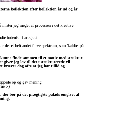
erne kollektion efter kollektion år ud og år
 mister jeg meget af processen i det kreative
ndte indenfor i arbejdet.
ar det et helt andet farve spektrum, som 'kaldte' på
øn kunne finde sammen til et motiv med struktur.
 giver jeg lov til det ustrukturerede vil
 kræver dog ofte at jeg har tillid og
poppede op og gav mening.
rne :-)
, der bor på det prægtigste palads omgivet af
mning.