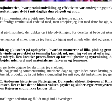
tøjindustrien, hvor produktudvikling og effektivitet var omdrejningspunkt
esultat ligger dybt i mit daglige dna på godt og ondt.
i mit kunstneriske arbejde med broderi og tekstile udtryk.
et færdige resultat skal ende ud med, men arbejder jeg kun med dette for øje, så
t af på-hitsomhed, der dukker op i ide-udviklingen, for derefter at byde det uke
se nuancer af silke, men da jeg først gik igang med at lede efter stof og garn, v
idt og gik istedet på opdagelse i, hvordan nuancerne af lilla, pink og gr
le vinde og projektet så temmelig kaotisk ud, men jeg ved nu af erfaring, at
ge udtryk. Den kreative proces åbner op for muligheder og nytænkning, det
rbejder uden ord med materialerne, farverne og formerne.
 perfekte udgave for dertil når jeg sjældent.
blade, baggrund og sammensætning 'marinere' dage og uger inden næste løsning 
nstnerisk produkt, og ja det føles vidunderligt for mit ego, det indrømmer jeg ge
.C. Andersens historie om Nattergalen. Du kender sikkert Kejseren af Kina
mster. Det er her denne blomst vokser, pryder og skaber ægte eventyrste
som Kejseren endnu ikke kender til....
rtællinger nedenfor og få lidt magi ind i hverdagen.