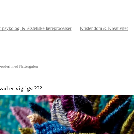
t-psykologi & Æstetiske læreprocesser
Kristendom & Kreativitet
broderi med Nattergalen
vad er vigtigst???