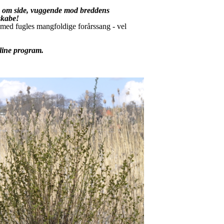
de om side, vuggende mod breddens
skabe!
ab med fugles mangfoldige forårssang - vel
line program.