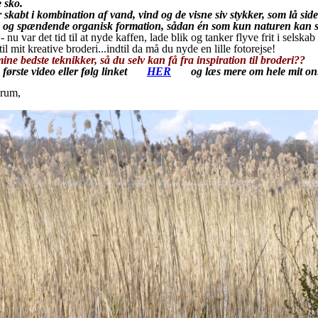
e sko.
kabt i kombination af vand, vind og de visne siv stykker, som lå si
k og spændende organisk formation, sådan én som kun naturen kan 
- nu var det tid til at nyde kaffen, lade blik og tanker flyve frit i selsk
il mit kreative broderi...indtil da må du nyde en lille fotorejse!
 mine bedste teknikker, så du selv kan få fra inspiration til broderi??
første video eller følg linket
HER
og læs mere om hele mit on
 rum,