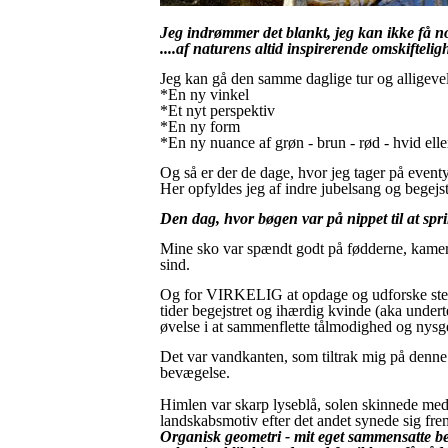
Jeg indrømmer det blankt, jeg kan ikke få no
....af naturens altid inspirerende omskifteli
Jeg kan gå den samme daglige tur og alligevel
*En ny vinkel
*Et nyt perspektiv
*En ny form
*En ny nuance af grøn - brun - rød - hvid elle
Og så er der de dage, hvor jeg tager på eventyr
Her opfyldes jeg af indre jubelsang og begejstr
Den dag, hvor bøgen var på nippet til at spr
Mine sko var spændt godt på fødderne, kamera
sind.
Og for VIRKELIG at opdage og udforske stedet
tider begejstret og ihærdig kvinde (aka under
øvelse i at sammenflette tålmodighed og nysg
Det var vandkanten, som tiltrak mig på denne 
bevægelse.
Himlen var skarp lyseblå, solen skinnede med si
landskabsmotiv efter det andet synede sig fre
Organisk geometri - mit eget sammensatte begr