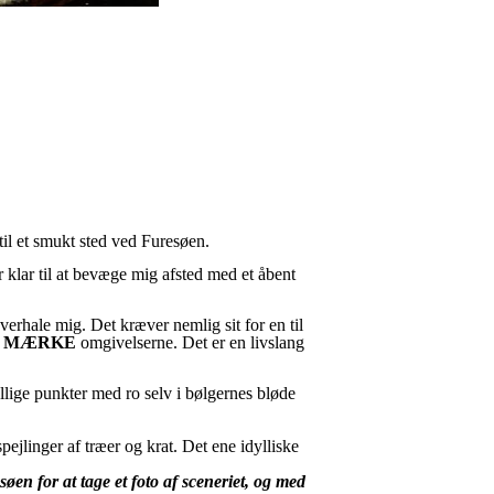
til et smukt sted ved Furesøen.
klar til at bevæge mig afsted med et åbent
rhale mig. Det kræver nemlig sit for en til
g
MÆRKE
omgivelserne. Det er en livslang
llige punkter med ro selv i bølgernes bløde
pejlinger af træer og krat. Det ene idylliske
øen for at tage et foto af sceneriet, og med