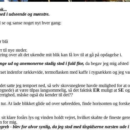
k...
ghed i udseende og mønstre.
 se og sanse noget nyt hver gang:
r blå
 til nye steder.
ing over alt det ukendte mit blik kan få lov til at gå på opdagelse i.
inge ud og anemonerne stadig stod i fuld flor,
da begav jeg mig afsted 
et indenfor rækkevide, termoflasken med kaffe i rygsækken og jeg var 
 satte jeg tempoet ned, så selv skovsneglene havde mulighed for at ove
tegnede) at være tilpas langsommelig, så det faktisk
ER
muligt at
SE
o
errighed, måske også du kender til det??
tur. At lade blikket glide ud over søbredden, finde horisonten og forske
t klare forårs lys og vinden holdt vejret, hvilket skabte de fineste gens
m for mig.
eb - blev for alvor synlig, da jeg stod med tåspidserne næsten ude i s