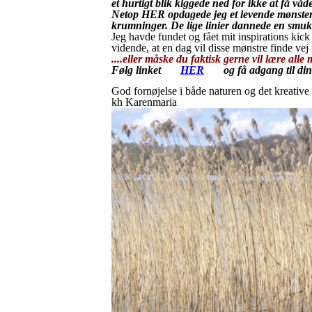
et hurtigt blik kiggede ned for ikke at få våd
Netop HER opdagede jeg et levende mønster s
krumninger. De lige linier dannede en smu
Jeg havde fundet og fået mit inspirations kick 
vidende, at en dag vil disse mønstre finde vej t
....eller måske du faktisk gerne vil lære alle
Følg linket
HER
og få adgang til din 
God fornøjelse i både naturen og det kreative
kh Karenmaria